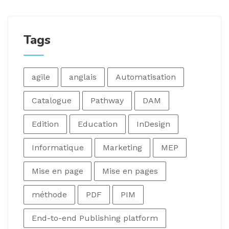
Tags
agile
anglais
Automatisation
Catalogue
Pathway
DAM
Edition
Education
InDesign
Informatique
Marketing
MEP
Mise en page
Mise en pages
méthode
PDF
PIM
End-to-end Publishing platform