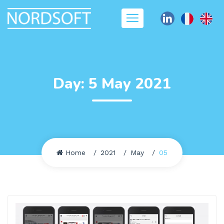
Day:
5 May 2021
Home
2021
May
05