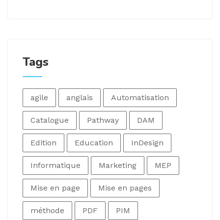
Tags
agile
anglais
Automatisation
Catalogue
Pathway
DAM
Edition
Education
InDesign
Informatique
Marketing
MEP
Mise en page
Mise en pages
méthode
PDF
PIM