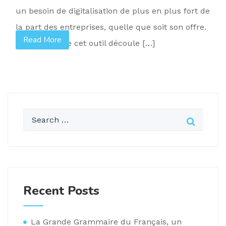
un besoin de digitalisation de plus en plus fort de
la part des entreprises, quelle que soit son offre.
Read More
Read More
La création de cet outil découle […]
Recent Posts
La Grande Grammaire du Français, un