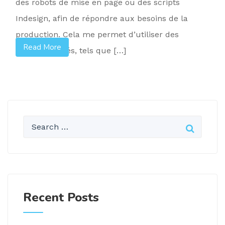
des robots de mise en page ou des scripts
Indesign, afin de répondre aux besoins de la
production. Cela me permet d’utiliser des
Read More
langages variés, tels que […]
Recent Posts