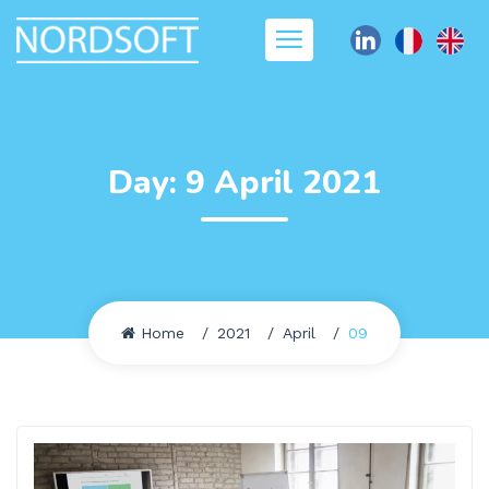
Day:
9 April 2021
Home
2021
April
09