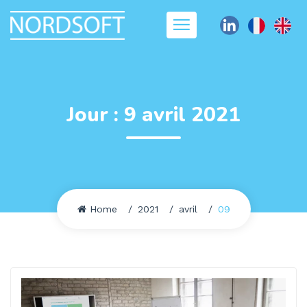
Jour :
9 avril 2021
Home
2021
avril
09