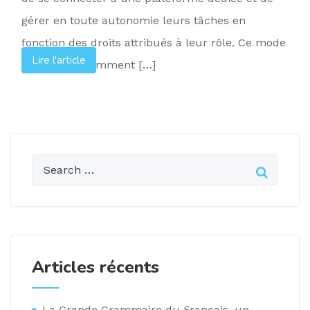
gérer en toute autonomie leurs tâches en
fonction des droits attribués à leur rôle. Ce mode
Lire l'article
présente notamment […]
Articles récents
La Grande Grammaire du Français, un