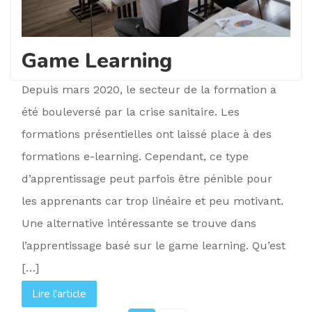
Game Learning
Depuis mars 2020, le secteur de la formation a
été bouleversé par la crise sanitaire. Les
formations présentielles ont laissé place à des
formations e-learning. Cependant, ce type
d’apprentissage peut parfois être pénible pour
les apprenants car trop linéaire et peu motivant.
Une alternative intéressante se trouve dans
l’apprentissage basé sur le game learning. Qu’est
[…]
Lire l'article
Lire l'article
Lire l'article
Lire l'article
Lire l'article
Lire l'article
Lire l'article
Lire l'article
Lire l'article
Lire l'article