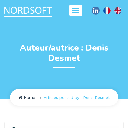
Auteur/autrice :
Denis
Desmet
Home
Articles posted by : Denis Desmet