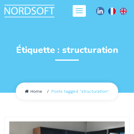
Étiquette :
structuration
Home
Posts tagged "structuration"